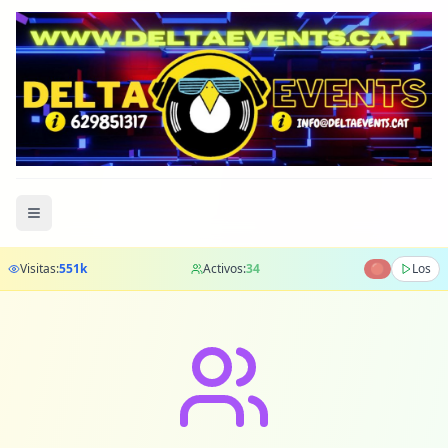
Visitas:
551
k
Activos:
34
🔴
Los