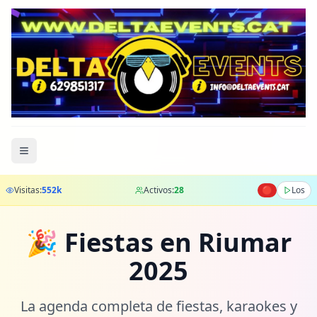
Visitas:
552
k
Activos:
28
🔴
Los
🎉 Fiestas en Riumar
2025
La agenda completa de fiestas, karaokes y