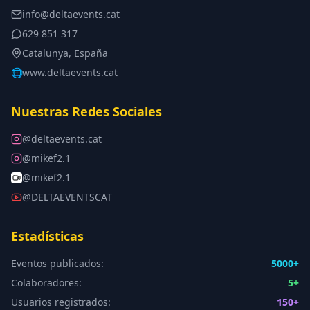
info@deltaevents.cat
629 851 317
Catalunya, España
🌐
www.deltaevents.cat
Nuestras Redes Sociales
@deltaevents.cat
@mikef2.1
@mikef2.1
@DELTAEVENTSCAT
Estadísticas
Eventos publicados:
5000
+
Colaboradores:
5
+
Usuarios registrados:
150
+