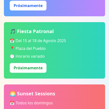
Próximamente
🎵 Fiesta Patronal
📅 Del 15 al 18 de Agosto 2025
📍 Plaza del Pueblo
🕛 Horario variado
Próximamente
🌅 Sunset Sessions
📅 Todos los domingos